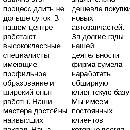
процесс длить не
дешевле покупк
дольше суток. В
новых
нашем центре
автозапчастей.
работают
За долгие годы
высококлассные
нашей
специалисты,
деятельности
имеющие
фирма сумела
профильное
наработать
образование и
обширную
широкий опыт
клиентскую базу
работы. Наши
Мы имеем
мастера достойны
постоянных
наивысших
клиентов,
похвал. Наша
которые всегда