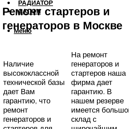
РАДИАТОР
Ремонт стартеров и
САЛОН
генераторов в Москве
Меню
На ремонт
Наличие
генераторов и
высококлассной
стартеров наша
технической базы
фирма дает
дает Вам
гарантию. В
гарантию, что
нашем резерве
ремонт
имеется большо
генераторов и
склад с
стартеров для
широчайшим