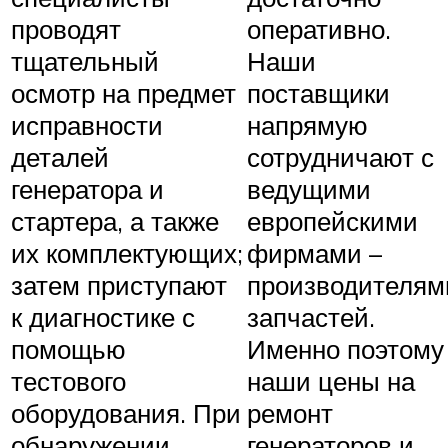
проводят
оперативно.
тщательный
Наши
осмотр на предмет
поставщики
исправности
напрямую
деталей
сотрудничают с
генератора и
ведущими
стартера, а также
европейскими
их комплектующих;
фирмами –
затем приступают
производителям
к диагностике с
запчастей.
помощью
Именно поэтому
тестового
наши цены на
оборудования. При
ремонт
обнаружении
генераторов и