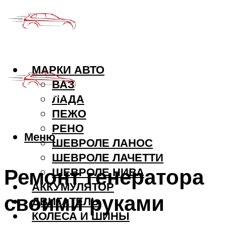
МАРКИ АВТО
ВАЗ
ЛАДА
ПЕЖО
РЕНО
Меню
ШЕВРОЛЕ ЛАНОС
ШЕВРОЛЕ ЛАЧЕТТИ
Ремонт генератора
ШЕВРОЛЕ НИВА
АККУМУЛЯТОР
своими руками
ДВИГАТЕЛЬ
КОЛЕСА И ШИНЫ