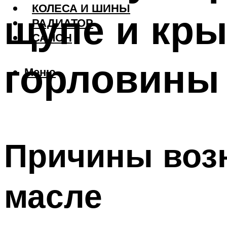
КОЛЕСА И ШИНЫ
щупе и кр
РАДИАТОР
САЛОН
горловины
Меню
Причины воз
масле