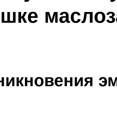
ышке масло
никновения эм