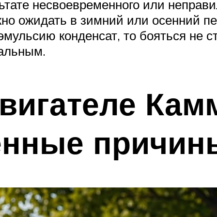
ьтате несвоевременного или неправ
но ожидать в зимний или осенний пе
мульсию конденсат, то бояться не ст
мальным.
вигателе Кам
енные причин