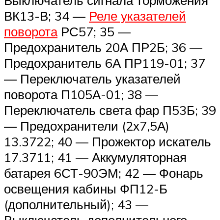
Выключатель сигнала торможения
ВК13-В; 34 —
Реле указателей
поворота
РС57; 35 —
Предохранитель 20А ПР2Б; 36 —
Предохранитель 6А ПР119-01; 37
— Переключатель указателей
поворота П105А-01; 38 —
Переключатель света фар П53Б; 39
— Предохранители (2х7,5А)
13.3722; 40 — Прожектор искатель
17.3711; 41 — Аккумуляторная
батарея 6СТ-90ЭМ; 42 — Фонарь
освещения кабины ФП12-Б
(дополнительный); 43 —