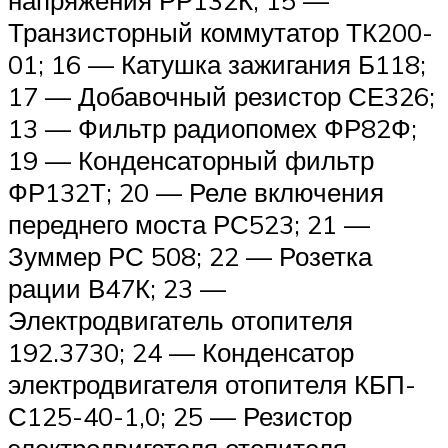
напряжения РР132К; 15 —
Транзисторный коммутатор ТК200-
01; 16 — Катушка зажигания Б118;
17 — Добавочный резистор СЕ326;
13 — Фильтр радиопомех ФР82Ф;
19 — Конденсаторный фильтр
ФР132Т; 20 — Реле включения
переднего моста РС523; 21 —
Зуммер РС 508; 22 — Розетка
рации В47К; 23 —
Электродвигатель отопителя
192.3730; 24 — Конденсатор
электродвигателя отопителя КБП-
С125-40-1,0; 25 — Резистор