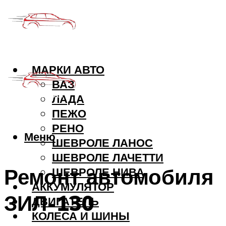
МАРКИ АВТО
ВАЗ
ЛАДА
ПЕЖО
РЕНО
Меню
ШЕВРОЛЕ ЛАНОС
ШЕВРОЛЕ ЛАЧЕТТИ
Ремонт автомобиля
ШЕВРОЛЕ НИВА
АККУМУЛЯТОР
ЗИЛ-130
ДВИГАТЕЛЬ
КОЛЕСА И ШИНЫ