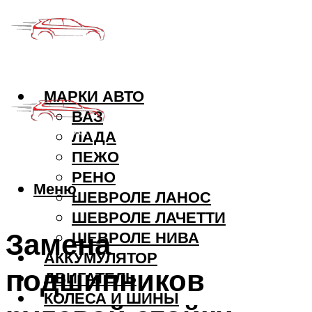
МАРКИ АВТО
ВАЗ
ЛАДА
ПЕЖО
РЕНО
Меню
ШЕВРОЛЕ ЛАНОС
ШЕВРОЛЕ ЛАЧЕТТИ
Замена
ШЕВРОЛЕ НИВА
АККУМУЛЯТОР
подшипников
ДВИГАТЕЛЬ
КОЛЕСА И ШИНЫ