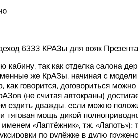
но
еход 6333 КРАЗы для вояк Презент
кабину, так как отделка салона де
менные же КрАЗы, начиная с модели
 как говорится, договориться можно 
АЗов (не считая автокраны) достигае
ем ездить дважды, если можно положи
 и тяговая мощь дикой полнопривод
именем «Лаптёжник», тж. «Лапоть»): 
уксировки по рулёжке в дулю гружено