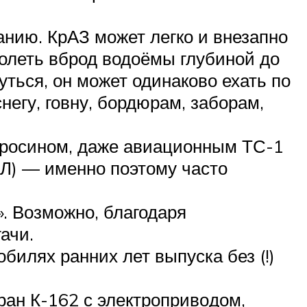
нию. КрАЗ может легко и внезапно
долеть вброд водоёмы глубиной до
уться, он может одинаково ехать по
снегу, говну, бордюрам, заборам,
еросином, даже авиационным ТС-1
Л) — именно поэтому часто
. Возможно, благодаря
ачи.
билях ранних лет выпуска без (!)
н К-162 с электро­при­во­дом,