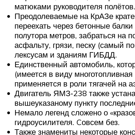
матюками руководителя полётов
Преодолеваемые на КрАЗе кратер
переехать через бетонные балки
полутора метров, забраться на п
асфальту, грязи, песку (самый по
лексусам и зданиям ГИБДД.
Единственный автомобиль, кото
(имеется в виду многотопливна
применяется в роли тягачей на а
Двигатель ЯМЗ‑238 также устана
вышеуказаному пункту последние
Немало легенд сложено о «кразов
гидроусилителя. Cовсем без.
Также знамениты некоторые конст