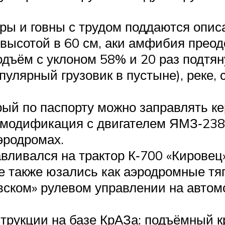
.
ы и говны с трудом поддаются описа
 высотой в 60 см, аки амфибия прео
одъём с уклоном 58% и 20 раз подтян
пулярный грузовик в пустыне), реке, 
рый по паспорту можно заправлять к
я модификация с двигателем ЯМЗ‑238
эродромах.
вливался на трактор К‑700 «Кировец»
 также юзались как аэродромные тяг
ском» рулевом управлении на автомо
рукции на базе КрАЗа: подъёмный кра