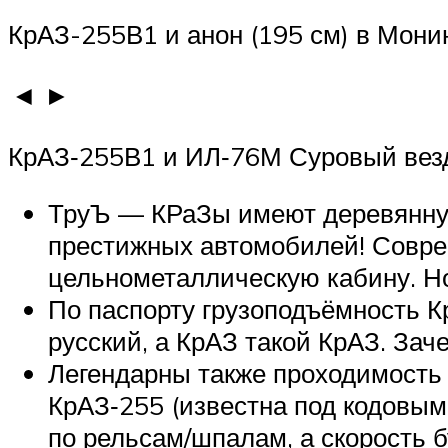
КрАЗ-255В1 и анон (195 см) в Мони
◄ ►
КрАЗ‑255В1 и ИЛ‑76М Суровый везд
ТруЪ — КРаЗы имеют деревянную 
престижных автомобилей! Совре
цельнометаллическую кабину. Но,
По паспорту грузоподъёмность Кр
русский, а КрАЗ такой КрАЗ. Зач
Легендарны также проходимость
КрАЗ‑255 (известна под кодовым 
по рельсам/шпалам, а скорость б