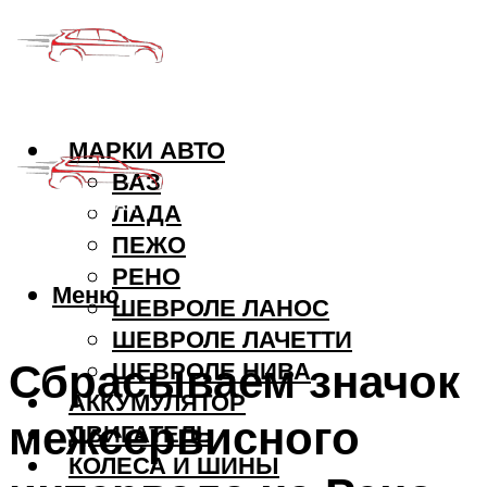
МАРКИ АВТО
ВАЗ
ЛАДА
ПЕЖО
РЕНО
Меню
ШЕВРОЛЕ ЛАНОС
ШЕВРОЛЕ ЛАЧЕТТИ
Сбрасываем значок
ШЕВРОЛЕ НИВА
АККУМУЛЯТОР
межсервисного
ДВИГАТЕЛЬ
КОЛЕСА И ШИНЫ