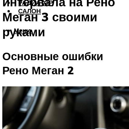
интервала на Рено
РАДИАТОР
САЛОН
Меган 3 своими
руками
Меню
Основные ошибки
Рено Меган 2