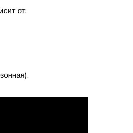
сит от:
зонная).