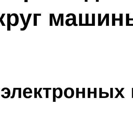
круг машины
 электронных