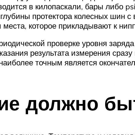
водится в килопаскали, бары либо psi
глубины протектора колесных шин с в
 места, которое прикладывают к нип
иодической проверке уровня заряда
казания результата измерения сразу 
 наиболее точным является окончател
ие должно бы