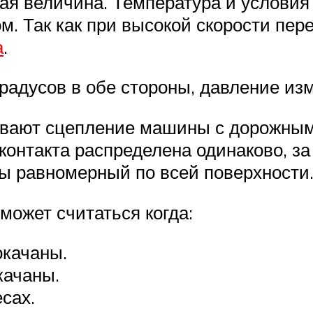
ая величина. Температура и условия
ом. Так как при высокой скорости пер
а
.
адусов в обе стороны, давление изме
вают сцепление машины с дорожным
 контакта распределена одинаково, з
ы равномерный по всей поверхности
ожет считаться когда:
окачаны.
качаны.
сах.