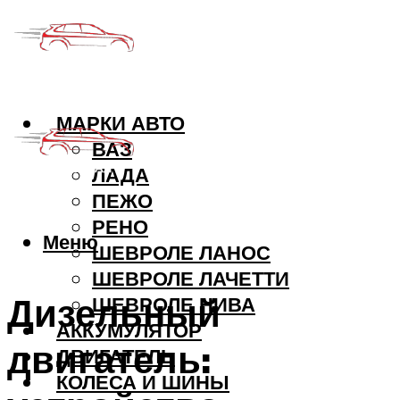
МАРКИ АВТО
ВАЗ
ЛАДА
ПЕЖО
РЕНО
Меню
ШЕВРОЛЕ ЛАНОС
ШЕВРОЛЕ ЛАЧЕТТИ
Дизельный
ШЕВРОЛЕ НИВА
АККУМУЛЯТОР
двигатель:
ДВИГАТЕЛЬ
КОЛЕСА И ШИНЫ