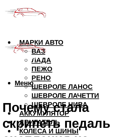
МАРКИ АВТО
ВАЗ
ЛАДА
ПЕЖО
РЕНО
Меню
ШЕВРОЛЕ ЛАНОС
ШЕВРОЛЕ ЛАЧЕТТИ
Почему стала
ШЕВРОЛЕ НИВА
АККУМУЛЯТОР
скрипеть педаль
ДВИГАТЕЛЬ
КОЛЕСА И ШИНЫ