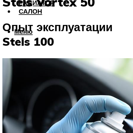
Stels Vortex 50
РАДИАТОР
САЛОН
Опыт эксплуатации
Меню
Stels 100