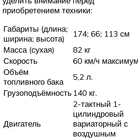
уделить внимание перед
приобретением техники:
Габариты (длина;
174; 66; 113 см
ширина; высота)
Масса (сухая)
82 кг
Скорость
60 км/ч максиму
Объём
5,2 л.
топливного бака
Грузоподъёмность
140 кг.
2-тактный 1-
цилиндровый
Двигатель
вариаторный с
воздушным