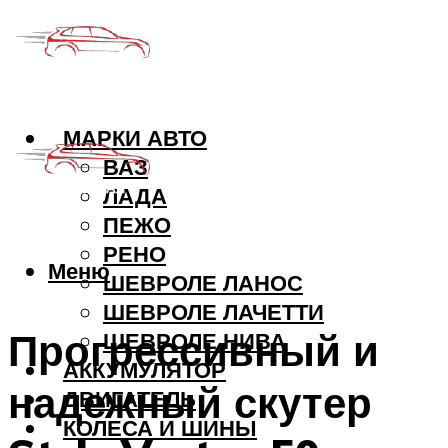
МАРКИ АВТО
ВАЗ
ЛАДА
ПЕЖО
РЕНО
Меню
ШЕВРОЛЕ ЛАНОС
ШЕВРОЛЕ ЛАЧЕТТИ
Прогрессивный и
ШЕВРОЛЕ НИВА
АККУМУЛЯТОР
надежный скутер
ДВИГАТЕЛЬ
КОЛЕСА И ШИНЫ