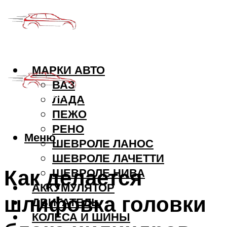
МАРКИ АВТО
ВАЗ
ЛАДА
ПЕЖО
РЕНО
Меню
ШЕВРОЛЕ ЛАНОС
ШЕВРОЛЕ ЛАЧЕТТИ
Как делается
ШЕВРОЛЕ НИВА
АККУМУЛЯТОР
шлифовка головки
ДВИГАТЕЛЬ
КОЛЕСА И ШИНЫ