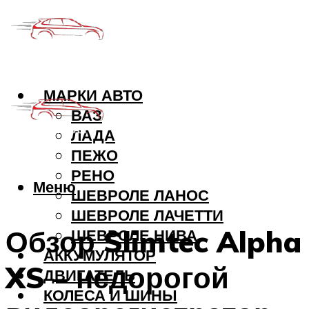
МАРКИ АВТО
ВАЗ
ЛАДА
ПЕЖО
РЕНО
Меню
ШЕВРОЛЕ ЛАНОС
ШЕВРОЛЕ ЛАЧЕТТИ
Обзор Slimtec Alpha
ШЕВРОЛЕ НИВА
АККУМУЛЯТОР
XS – недорогой
ДВИГАТЕЛЬ
КОЛЕСА И ШИНЫ