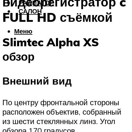
видеорегистратор c
РАДИАТОР
САЛОН
FULL HD съёмкой
Меню
Slimtec Alpha XS
обзор
Внешний вид
По центру фронтальной стороны
расположен объектив, собранный
из шести стеклянных линз. Угол
обзора 170 градусов.