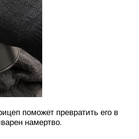
рицеп поможет превратить его в
иварен намертво.