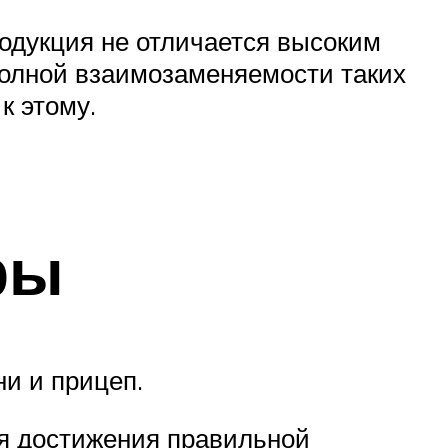
родукция не отличается высоким
 полной взаимозаменяемости таких
к этому.
ры
и и прицеп.
ля достижения правильной