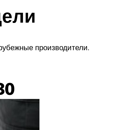
дели
арубежные производители.
80