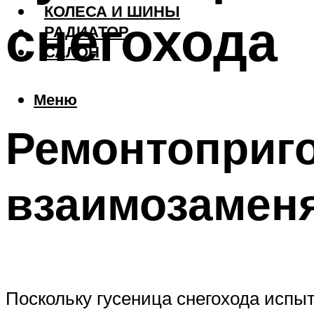
КОЛЕСА И ШИНЫ
снегохода
РАДИАТОР
САЛОН
Меню
Ремонтоприго
взаимозамен
Поскольку гусеница снегохода испы