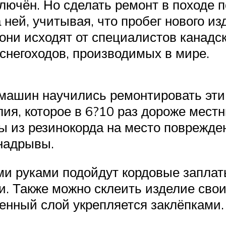
лючён. Но сделать ремонт в походе п
ней, учитывая, что пробег нового изд
 они исходят от специалистов канадс
снегоходов, производимых в мире.
машин научились ремонтировать эти 
лия, которое в 6?10 раз дороже мест
 из резинокорда на место поврежден
 надрывы.
и руками подойдут кордовые заплаты
и. Также можно склеить изделие сво
енный слой укрепляется заклёпками.