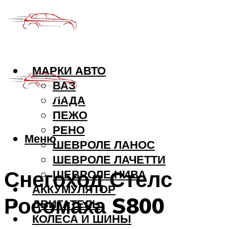
МАРКИ АВТО
ВАЗ
ЛАДА
ПЕЖО
РЕНО
Меню
ШЕВРОЛЕ ЛАНОС
ШЕВРОЛЕ ЛАЧЕТТИ
Снегоход Стелс
ШЕВРОЛЕ НИВА
АККУМУЛЯТОР
Росомаха S800
ДВИГАТЕЛЬ
КОЛЕСА И ШИНЫ