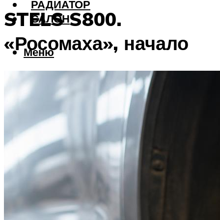
РАДИАТОР
STELS S800.
САЛОН
«Росомаха», начало
Меню