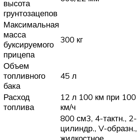
высота
грунтозацепов
Максимальная
масса
300 кг
буксируемого
прицепа
Объем
топливного
45 л
бака
Расход
12 л 100 км при 100
топлива
км/ч
800 см3, 4-тактн., 2-
цилиндр., V-образн.,
жидкостное