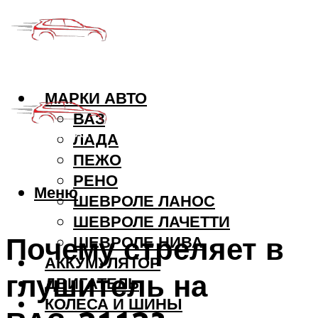
МАРКИ АВТО
ВАЗ
ЛАДА
ПЕЖО
РЕНО
Меню
ШЕВРОЛЕ ЛАНОС
ШЕВРОЛЕ ЛАЧЕТТИ
Почему стреляет в
ШЕВРОЛЕ НИВА
АККУМУЛЯТОР
глушитель на
ДВИГАТЕЛЬ
КОЛЕСА И ШИНЫ