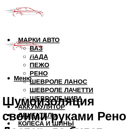
МАРКИ АВТО
ВАЗ
ЛАДА
ПЕЖО
РЕНО
Меню
ШЕВРОЛЕ ЛАНОС
ШЕВРОЛЕ ЛАЧЕТТИ
Шумоизоляция
ШЕВРОЛЕ НИВА
АККУМУЛЯТОР
своими руками Рено
ДВИГАТЕЛЬ
КОЛЕСА И ШИНЫ