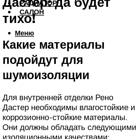
Дастер: да будет
РАДИАТОР
САЛОН
тихо!
Меню
Какие материалы
подойдут для
шумоизоляции
Для внутренней отделки Рено
Дастер необходимы влагостойкие и
коррозионно-стойкие материалы.
Они должны обладать следующими
изоляционными качествами: