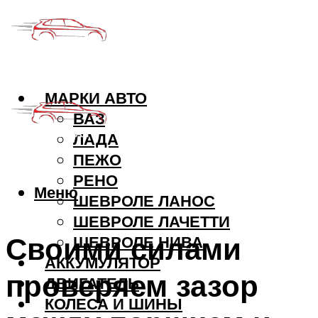
МАРКИ АВТО
ВАЗ
ЛАДА
ПЕЖО
РЕНО
Меню
ШЕВРОЛЕ ЛАНОС
ШЕВРОЛЕ ЛАЧЕТТИ
Своими силами
ШЕВРОЛЕ НИВА
АККУМУЛЯТОР
проверяем зазор
ДВИГАТЕЛЬ
КОЛЕСА И ШИНЫ