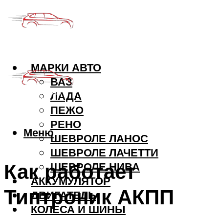
МАРКИ АВТО
ВАЗ
ЛАДА
ПЕЖО
РЕНО
Меню
ШЕВРОЛЕ ЛАНОС
ШЕВРОЛЕ ЛАЧЕТТИ
Как работает
ШЕВРОЛЕ НИВА
АККУМУЛЯТОР
Типтроник АКПП
ДВИГАТЕЛЬ
КОЛЕСА И ШИНЫ