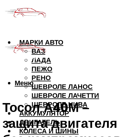
МАРКИ АВТО
ВАЗ
ЛАДА
ПЕЖО
РЕНО
Меню
ШЕВРОЛЕ ЛАНОС
ШЕВРОЛЕ ЛАЧЕТТИ
Тосол А40М –
ШЕВРОЛЕ НИВА
АККУМУЛЯТОР
защита двигателя
ДВИГАТЕЛЬ
КОЛЕСА И ШИНЫ