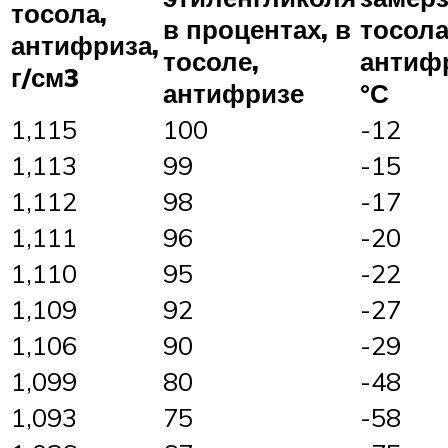
тосола,
в процентах, в
тосола
антифриза,
тосоле,
антиф
г/см3
антифризе
°С
1,115
100
-12
1,113
99
-15
1,112
98
-17
1,111
96
-20
1,110
95
-22
1,109
92
-27
1,106
90
-29
1,099
80
-48
1,093
75
-58