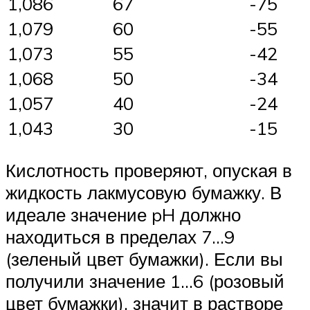
1,086
67
-75
1,079
60
-55
1,073
55
-42
1,068
50
-34
1,057
40
-24
1,043
30
-15
Кислотность проверяют, опуская в
жидкость лакмусовую бумажку. В
идеале значение pH должно
находиться в пределах 7…9
(зеленый цвет бумажки). Если вы
получили значение 1…6 (розовый
цвет бумажки), значит в растворе