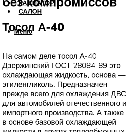
без компромиссов
РАДИАТОР
САЛОН
Тосол А-40
Меню
На самом деле тосол А-40
Дзержинский ГОСТ 28084-89 это
охлаждающая жидкость, основа —
этиленгликоль. Предназначен
прежде всего для охлаждения ДВС
для автомобилей отечественного и
импортного производства. А также
в основе базовой охлаждающей
жидкости в других теплообменных