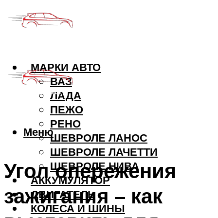
МАРКИ АВТО
ВАЗ
ЛАДА
ПЕЖО
РЕНО
Меню
ШЕВРОЛЕ ЛАНОС
ШЕВРОЛЕ ЛАЧЕТТИ
Угол опережения
ШЕВРОЛЕ НИВА
АККУМУЛЯТОР
зажигания – как
ДВИГАТЕЛЬ
КОЛЕСА И ШИНЫ