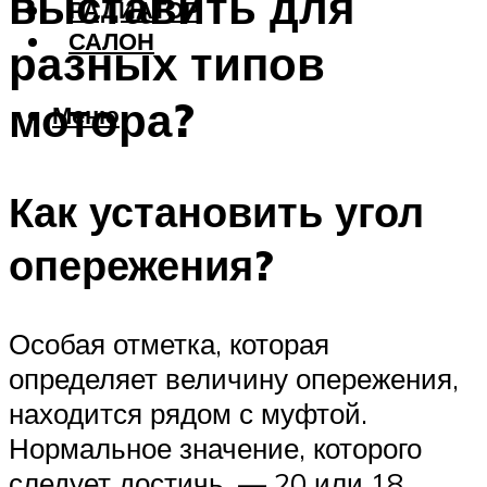
выставить для
РАДИАТОР
САЛОН
разных типов
мотора?
Меню
Как установить угол
опережения?
Особая отметка, которая
определяет величину опережения,
находится рядом с муфтой.
Нормальное значение, которого
следует достичь, — 20 или 18