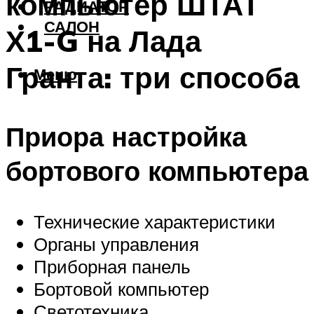
компьютер ШТАТ
РАДИАТОР
САЛОН
Х1-G на Лада
Гранта: три способа
Меню
Приора настройка
бортового компьютера
Технические характеристики
Органы управления
Приборная панель
Бортовой компьютер
Светотехника