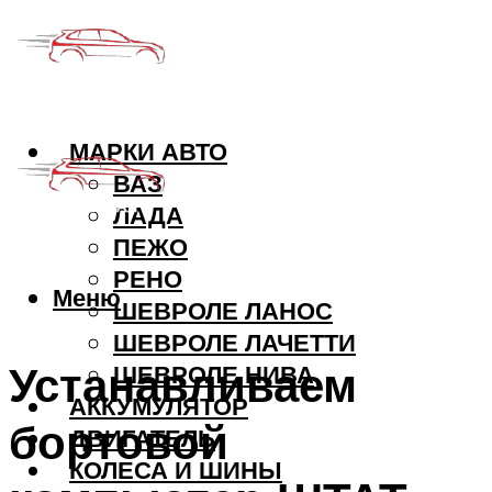
МАРКИ АВТО
ВАЗ
ЛАДА
ПЕЖО
РЕНО
Меню
ШЕВРОЛЕ ЛАНОС
ШЕВРОЛЕ ЛАЧЕТТИ
Устанавливаем
ШЕВРОЛЕ НИВА
АККУМУЛЯТОР
бортовой
ДВИГАТЕЛЬ
КОЛЕСА И ШИНЫ