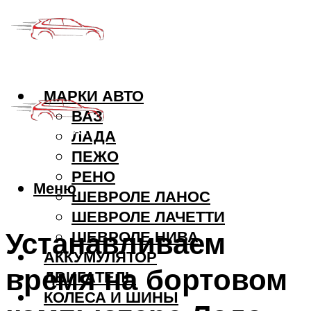
МАРКИ АВТО
ВАЗ
ЛАДА
ПЕЖО
РЕНО
Меню
ШЕВРОЛЕ ЛАНОС
ШЕВРОЛЕ ЛАЧЕТТИ
Устанавливаем
ШЕВРОЛЕ НИВА
АККУМУЛЯТОР
время на бортовом
ДВИГАТЕЛЬ
КОЛЕСА И ШИНЫ