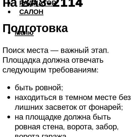
на ВАЗ-2114
РАДИАТОР
САЛОН
Подготовка
Меню
Поиск места — важный этап.
Площадка должна отвечать
следующим требованиям:
быть ровной;
находиться в темном месте без
лишних засветок от фонарей;
на площадке должна быть
ровная стена, ворота, забор,
ворота гаража.