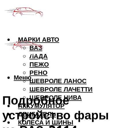
МАРКИ АВТО
ВАЗ
ЛАДА
ПЕЖО
РЕНО
Меню
ШЕВРОЛЕ ЛАНОС
ШЕВРОЛЕ ЛАЧЕТТИ
Подробное
ШЕВРОЛЕ НИВА
АККУМУЛЯТОР
устройство фары
ДВИГАТЕЛЬ
КОЛЕСА И ШИНЫ