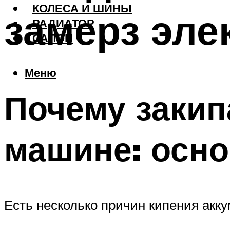
КОЛЕСА И ШИНЫ
замерз эле
РАДИАТОР
САЛОН
Меню
Почему закип
машине: осн
Есть несколько причин кипения акк