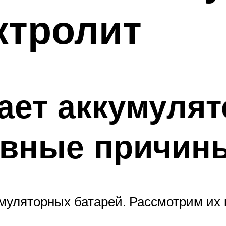
ктролит
ает аккумулят
овные причин
умуляторных батарей. Рассмотрим их 