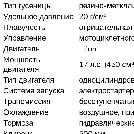
Тип гусеницы
резино-метклл
Удельное давление
20 г/см²
Плавучесть
отрицательная
Управление
мотоциклетног
Двигатель
Lifan
Мощность
17 л.с. (450 см³
двигателя
Тип двигателя
одноцилиндров
Система запуска
электростартер
Трансмиссия
бесступенчатый
Охлаждение
воздушное, пр
Тормоза
гидравлически
Клиренс
500 мм