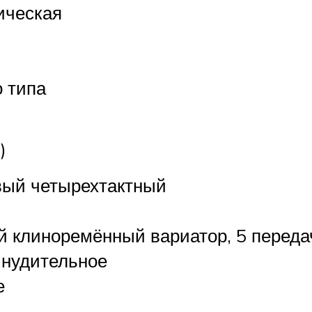
ическая
о типа
)
ый четырехтактный
 клиноремённый вариатор, 5 передач
инудительное
е