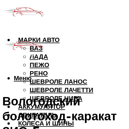
МАРКИ АВТО
ВАЗ
ЛАДА
ПЕЖО
РЕНО
Меню
ШЕВРОЛЕ ЛАНОС
ШЕВРОЛЕ ЛАЧЕТТИ
Вологодский
ШЕВРОЛЕ НИВА
АККУМУЛЯТОР
болотоход-каракат
ДВИГАТЕЛЬ
КОЛЕСА И ШИНЫ