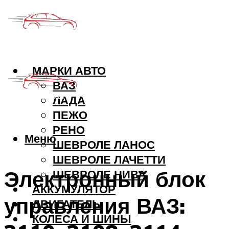
МАРКИ АВТО
ВАЗ
ЛАДА
ПЕЖО
РЕНО
Меню
ШЕВРОЛЕ ЛАНОС
ШЕВРОЛЕ ЛАЧЕТТИ
Электронный блок
ШЕВРОЛЕ НИВА
АККУМУЛЯТОР
управления ВАЗ:
ДВИГАТЕЛЬ
КОЛЕСА И ШИНЫ