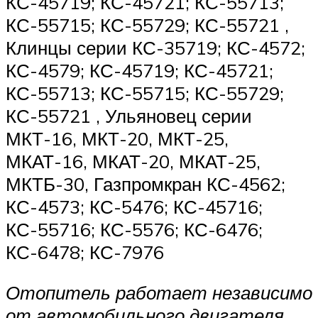
КС-45719; КС-45721; КС-55713;
КС-55715; КС-55729; КС-55721 ,
Клинцы серии КС-35719; КС-4572;
КС-4579; КС-45719; КС-45721;
КС-55713; КС-55715; КС-55729;
КС-55721 , Ульяновец серии
МКТ-16, МКТ-20, МКТ-25,
МКАТ-16, МКАТ-20, МКАТ-25,
МКТБ-30, Газпромкран КС-4562;
КС-4573; КС-5476; КС-45716;
КС-55716; КС-5576; КС-6476;
КС-6478; КС-7976
Отопитель работает независимо
от автомобильного двигателя.