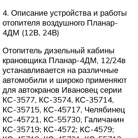
4. Описание устройства и работы
отопителя воздушного Планар-
4ДМ (12В, 24В)
Отопитель дизельный кабины
крановщика Планар-4ДМ, 12/24в
устанавливается на различные
автомобили и широко применяют
для автокранов Ивановец серии
КС-3577, КС-3574, КС-35714,
КС-35715, КС-45717, Челябинец
КС-45721, КС-55730, Галичанин
КС-35719; КС-4572; КС-4579;