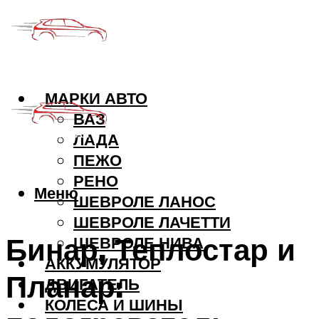
МАРКИ АВТО
ВАЗ
ЛАДА
ПЕЖО
РЕНО
Меню
ШЕВРОЛЕ ЛАНОС
ШЕВРОЛЕ ЛАЧЕТТИ
Бинар, Теплостар и
ШЕВРОЛЕ НИВА
АККУМУЛЯТОР
Планар:
ДВИГАТЕЛЬ
КОЛЕСА И ШИНЫ