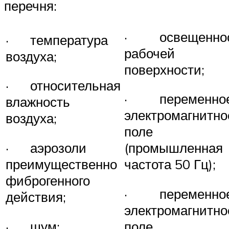
перечня:
· освещенно
· температура
рабочей
воздуха;
поверхности;
· относительная
· переменно
влажность
электромагнитно
воздуха;
поле
· аэрозоли
(промышленная
преимущественно
частота 50 Гц);
фиброгенного
· переменно
действия;
электромагнитно
· шум;
поле