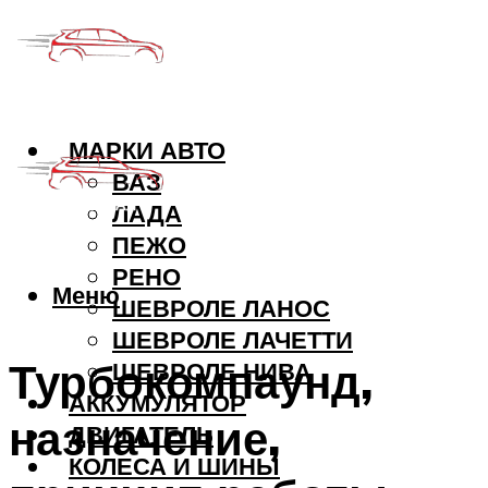
МАРКИ АВТО
ВАЗ
ЛАДА
ПЕЖО
РЕНО
Меню
ШЕВРОЛЕ ЛАНОС
ШЕВРОЛЕ ЛАЧЕТТИ
Турбокомпаунд,
ШЕВРОЛЕ НИВА
АККУМУЛЯТОР
назначение,
ДВИГАТЕЛЬ
КОЛЕСА И ШИНЫ