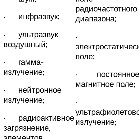
радиочастотного
· инфразвук;
диапазона;
· ультразвук
·
воздушный;
электростатичес
поле;
· гамма-
излучение;
· постоянно
магнитное поле;
· нейтронное
излучение;
·
ультрафиолетов
· радиоактивное
излучение;
загрязнение,
элементов