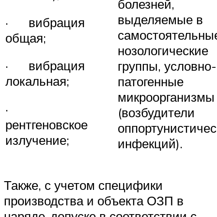
болезней,
выделяемые в
· вибрация
самостоятельны
общая;
нозологические
· вибрация
группы, условно-
локальная;
патогенные
микроорганизмы
·
(возбудители
рентгеновское
оппортунистичес
излучение;
инфекций).
Также, с учетом специфики
производства и объекта ОЗП в
наряде-допуске в соответствии с