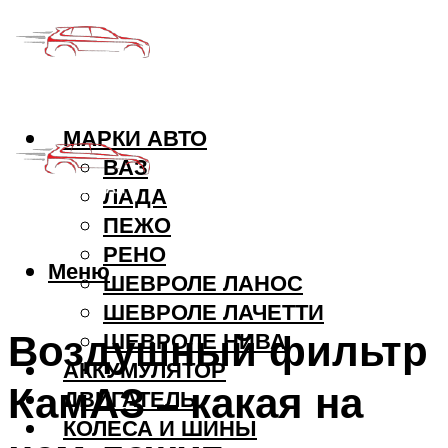
МАРКИ АВТО
ВАЗ
ЛАДА
ПЕЖО
РЕНО
Меню
ШЕВРОЛЕ ЛАНОС
ШЕВРОЛЕ ЛАЧЕТТИ
Воздушный фильтр
ШЕВРОЛЕ НИВА
АККУМУЛЯТОР
КамАЗ – какая на
ДВИГАТЕЛЬ
КОЛЕСА И ШИНЫ