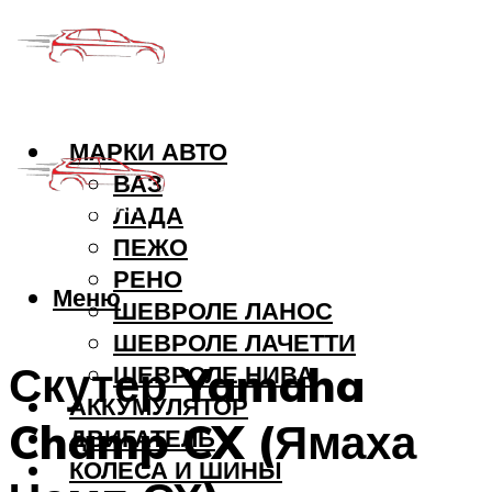
МАРКИ АВТО
ВАЗ
ЛАДА
ПЕЖО
РЕНО
Меню
ШЕВРОЛЕ ЛАНОС
ШЕВРОЛЕ ЛАЧЕТТИ
Скутер Yamaha
ШЕВРОЛЕ НИВА
АККУМУЛЯТОР
Champ CX (Ямаха
ДВИГАТЕЛЬ
КОЛЕСА И ШИНЫ