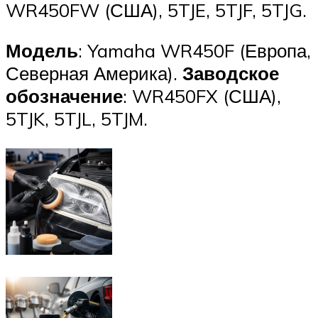
WR450FW (США), 5TJE, 5TJF, 5TJG.
Модель
: Yamaha WR450F (Европа,
Северная Америка).
Заводское
обозначение
: WR450FX (США),
5TJK, 5TJL, 5TJM.