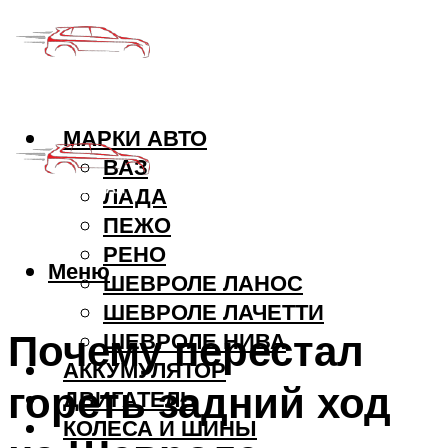
МАРКИ АВТО
ВАЗ
ЛАДА
ПЕЖО
РЕНО
Меню
ШЕВРОЛЕ ЛАНОС
ШЕВРОЛЕ ЛАЧЕТТИ
Почему перестал
ШЕВРОЛЕ НИВА
АККУМУЛЯТОР
гореть задний ход
ДВИГАТЕЛЬ
КОЛЕСА И ШИНЫ