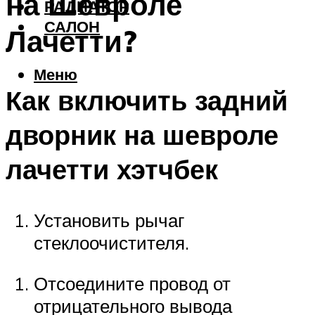
на Шевроле
РАДИАТОР
САЛОН
Лачетти?
Меню
Как включить задний
дворник на шевроле
лачетти хэтчбек
Установить рычаг
стеклоочистителя.
Отсоедините провод от
отрицательного вывода