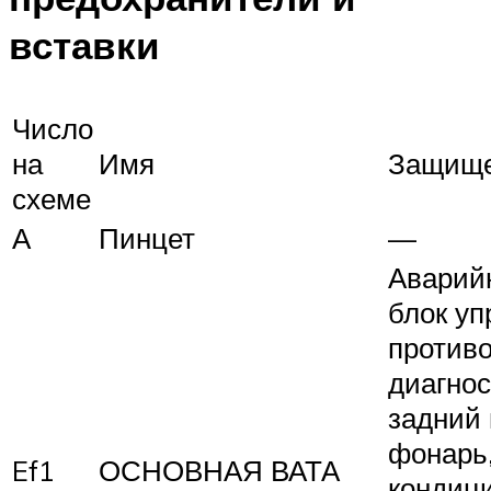
вставки
Число
на
Имя
Защище
схеме
А
Пинцет
—
Аварий
блок уп
противо
диагнос
задний
фонарь,
Ef1
ОСНОВНАЯ ВАТА
кондици