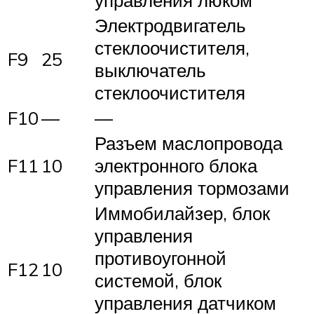
управления люком
Электродвигатель
стеклоочистителя,
F9
25
выключатель
стеклоочистителя
F10
—
—
Разъем маслопровода
F11
10
электронного блока
управления тормозами
Иммобилайзер, блок
управления
противоугонной
F12
10
системой, блок
управления датчиком