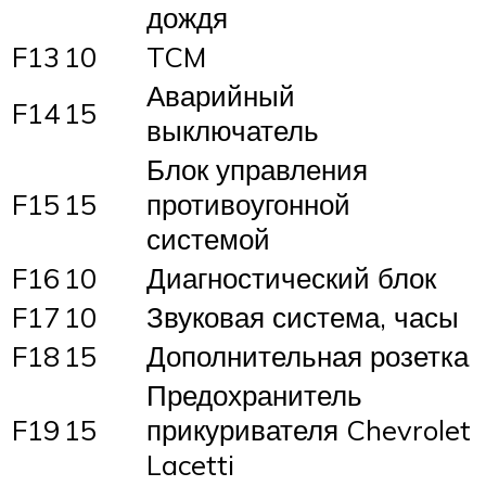
дождя
F13
10
TCM
Аварийный
F14
15
выключатель
Блок управления
F15
15
противоугонной
системой
F16
10
Диагностический блок
F17
10
Звуковая система, часы
F18
15
Дополнительная розетка
Предохранитель
F19
15
прикуривателя Chevrolet
Lacetti