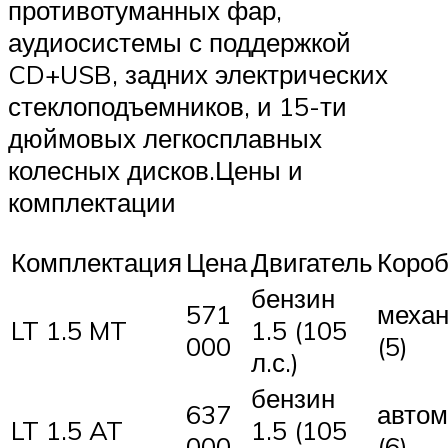
противотуманных фар,
аудиосистемы с поддержкой
CD+USB, задних электрических
стеклоподъемников, и 15-ти
дюймовых легкосплавных
колесных дисков.Цены и
комплектации
Комплектация
Цена
Двигатель
Короб
бензин
571
механ
LT 1.5 MT
1.5 (105
000
(5)
л.с.)
бензин
637
автом
LT 1.5 AT
1.5 (105
000
(6)