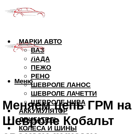
МАРКИ АВТО
ВАЗ
ЛАДА
ПЕЖО
РЕНО
Меню
ШЕВРОЛЕ ЛАНОС
ШЕВРОЛЕ ЛАЧЕТТИ
Меняем цепь ГРМ на
ШЕВРОЛЕ НИВА
АККУМУЛЯТОР
Шевроле Кобальт
ДВИГАТЕЛЬ
КОЛЕСА И ШИНЫ