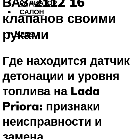
ВАЗ-2112 16
РАДИАТОР
САЛОН
клапанов своими
руками
Меню
Где находится датчик
детонации и уровня
топлива на Lada
Priora: признаки
неисправности и
замена