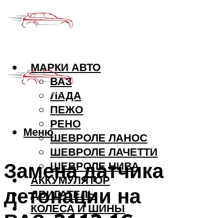
МАРКИ АВТО
ВАЗ
ЛАДА
ПЕЖО
РЕНО
Меню
ШЕВРОЛЕ ЛАНОС
ШЕВРОЛЕ ЛАЧЕТТИ
Замена датчика
ШЕВРОЛЕ НИВА
АККУМУЛЯТОР
детонации на
ДВИГАТЕЛЬ
КОЛЕСА И ШИНЫ