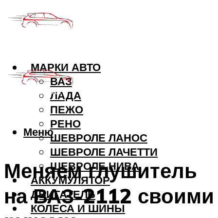
МАРКИ АВТО
ВАЗ
ЛАДА
ПЕЖО
РЕНО
Меню
ШЕВРОЛЕ ЛАНОС
ШЕВРОЛЕ ЛАЧЕТТИ
Меняем глушитель
ШЕВРОЛЕ НИВА
АККУМУЛЯТОР
на ВАЗ-2112 своими
ДВИГАТЕЛЬ
КОЛЕСА И ШИНЫ