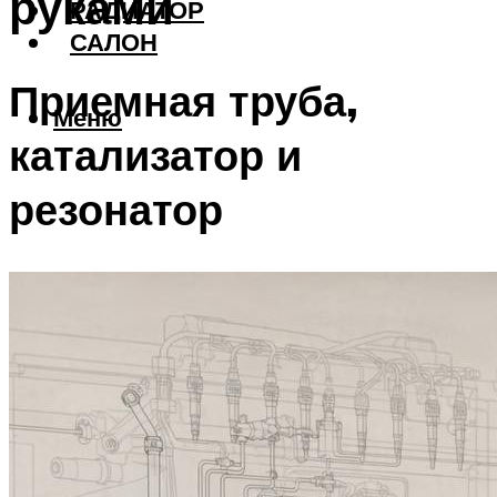
руками
РАДИАТОР
САЛОН
Приемная труба,
Меню
катализатор и
резонатор