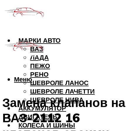
МАРКИ АВТО
ВАЗ
ЛАДА
ПЕЖО
РЕНО
Меню
ШЕВРОЛЕ ЛАНОС
ШЕВРОЛЕ ЛАЧЕТТИ
Замена клапанов на
ШЕВРОЛЕ НИВА
АККУМУЛЯТОР
ВАЗ-2112 16
ДВИГАТЕЛЬ
КОЛЕСА И ШИНЫ