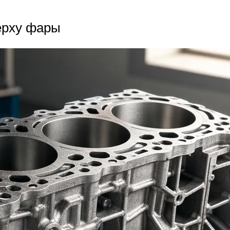
ерху фары