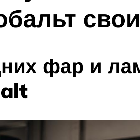
обальт сво
них фар и ла
alt