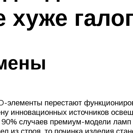
 хуже гало
амены
ED-элементы перестают функциониро
ену инновационных источников освещ
В 90% случаев премиум-модели ламп
л из строя, то починка изделия стане