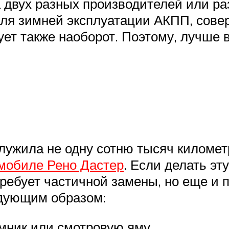
двух разных производителей или раз
для зимней эксплуатации АКПП, сов
ет также наоборот. Поэтому, лучше 
служила не одну сотню тысяч километ
мобиле Рено Дастер
. Если делать эт
отребует частичной замены, но еще и 
едующим образом:
мник или смотровую яму.