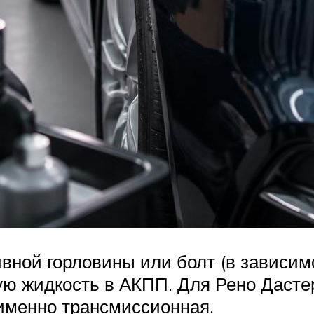
вной горловины или болт (в зависи
ю жидкость в АКПП. Для Рено Дастер 
именно трансмиссионная.