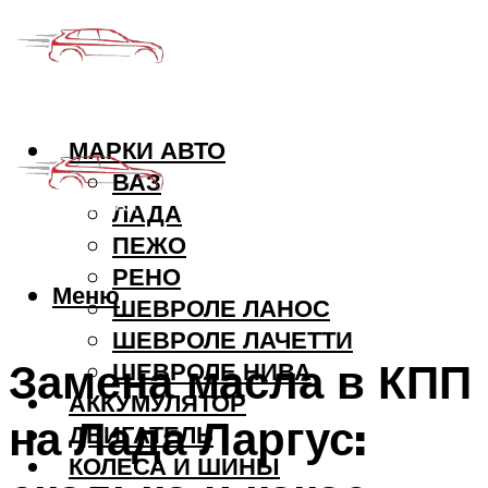
МАРКИ АВТО
ВАЗ
ЛАДА
ПЕЖО
РЕНО
Меню
ШЕВРОЛЕ ЛАНОС
ШЕВРОЛЕ ЛАЧЕТТИ
Замена масла в КПП
ШЕВРОЛЕ НИВА
АККУМУЛЯТОР
на Лада Ларгус:
ДВИГАТЕЛЬ
КОЛЕСА И ШИНЫ