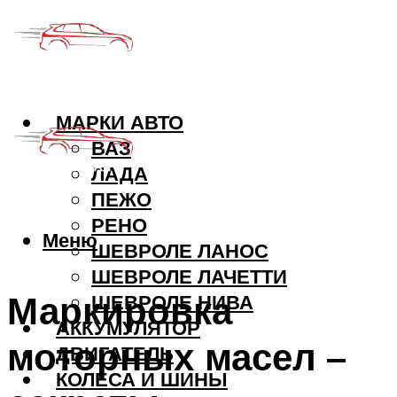
МАРКИ АВТО
ВАЗ
ЛАДА
ПЕЖО
РЕНО
Меню
ШЕВРОЛЕ ЛАНОС
ШЕВРОЛЕ ЛАЧЕТТИ
Маркировка
ШЕВРОЛЕ НИВА
АККУМУЛЯТОР
моторных масел –
ДВИГАТЕЛЬ
КОЛЕСА И ШИНЫ