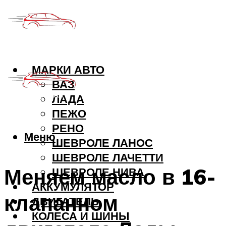
МАРКИ АВТО
ВАЗ
ЛАДА
ПЕЖО
РЕНО
Меню
ШЕВРОЛЕ ЛАНОС
ШЕВРОЛЕ ЛАЧЕТТИ
Меняем масло в 16-
ШЕВРОЛЕ НИВА
АККУМУЛЯТОР
клапанном
ДВИГАТЕЛЬ
КОЛЕСА И ШИНЫ