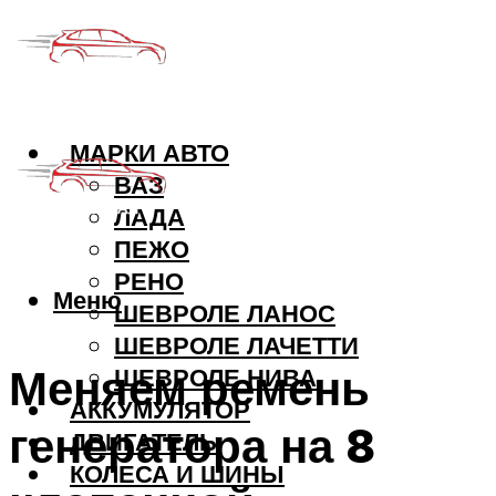
МАРКИ АВТО
ВАЗ
ЛАДА
ПЕЖО
РЕНО
Меню
ШЕВРОЛЕ ЛАНОС
ШЕВРОЛЕ ЛАЧЕТТИ
Меняем ремень
ШЕВРОЛЕ НИВА
АККУМУЛЯТОР
генератора на 8
ДВИГАТЕЛЬ
КОЛЕСА И ШИНЫ