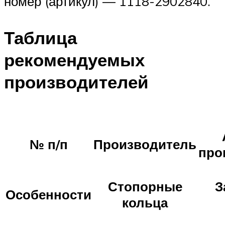
номер (артикул) — 1118-2902840.
Таблица
рекомендуемых
производителей
№ п/п
Производитель
про
Стопорные
З
Особенности
кольца