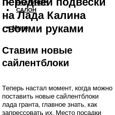
передней подвески
РАДИАТОР
САЛОН
на Лада Калина
своими руками
Меню
Ставим новые
сайлентблоки
Теперь настал момент, когда можно
поставить новые сайлентблоки
лада гранта, главное знать, как
запрессовать их. Место посадки