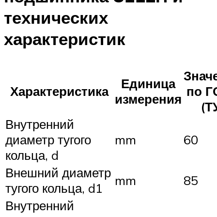
технических
характеристик
Знач
Единица
Характеристика
по Г
измерения
(Т
Внутренний
диаметр тугого
mm
60
кольца, d
Внешний диаметр
mm
85
тугого кольца, d1
Внутренний