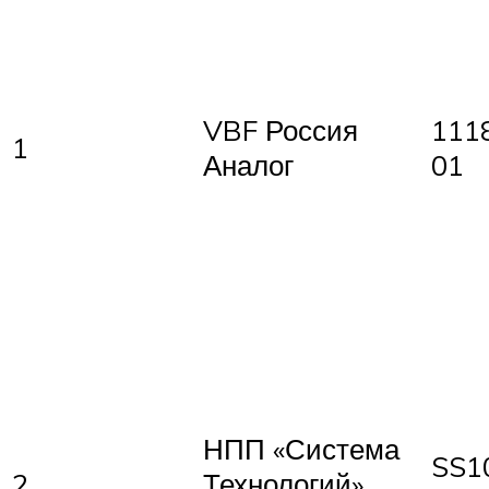
VBF Россия
111
1
Аналог
01
НПП «Система
SS1
2
Технологий»