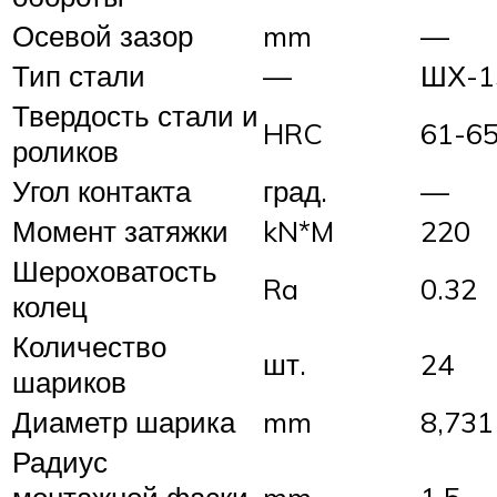
Осевой зазор
mm
—
Тип стали
—
ШХ-1
Твердость стали и
HRC
61-6
роликов
Угол контакта
град.
—
Момент затяжки
kN*M
220
Шероховатость
Ra
0.32
колец
Количество
шт.
24
шариков
Диаметр шарика
mm
8,731
Радиус
монтажной фаски,
mm
1,5