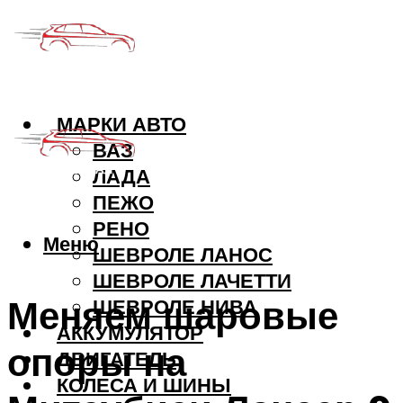
МАРКИ АВТО
ВАЗ
ЛАДА
ПЕЖО
РЕНО
Меню
ШЕВРОЛЕ ЛАНОС
ШЕВРОЛЕ ЛАЧЕТТИ
Меняем шаровые
ШЕВРОЛЕ НИВА
АККУМУЛЯТОР
опоры на
ДВИГАТЕЛЬ
КОЛЕСА И ШИНЫ