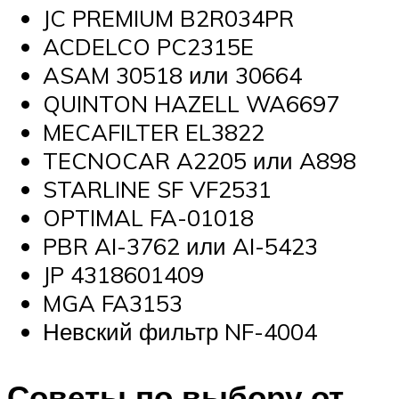
JC PREMIUM B2R034PR
ACDELCO PC2315E
ASAM 30518 или 30664
QUINTON HAZELL WA6697
MECAFILTER EL3822
TECNOCAR A2205 или A898
STARLINE SF VF2531
OPTIMAL FA-01018
PBR AI-3762 или AI-5423
JP 4318601409
MGA FA3153
Невский фильтр NF-4004
Советы по выбору от