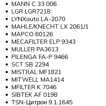
MANN C 33 006
LGR LGR7218
LYNXauto LA-2070
MAHLE/KNECHT LX 2061/1
MAPCO 60126
MECAFILTER ELP 9343
MULLER PA3613
PILENGA FA-P 9466
SCT SB 2294
MISTRAL MF1821
MITWELL MA1414
MFILTER K 7046
SIBTEK AF 0198
TSN-Цитрон 9.1.1645