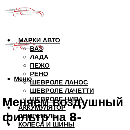
МАРКИ АВТО
ВАЗ
ЛАДА
ПЕЖО
РЕНО
Меню
ШЕВРОЛЕ ЛАНОС
ШЕВРОЛЕ ЛАЧЕТТИ
Меняем воздушный
ШЕВРОЛЕ НИВА
АККУМУЛЯТОР
фильтр на 8-
ДВИГАТЕЛЬ
КОЛЕСА И ШИНЫ