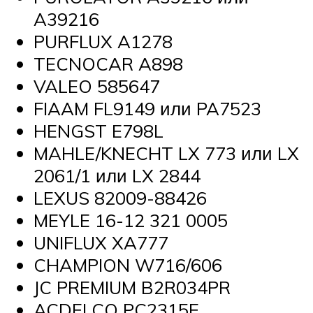
A39216
PURFLUX A1278
TECNOCAR A898
VALEO 585647
FIAAM FL9149 или PA7523
HENGST E798L
MAHLE/KNECHT LX 773 или LX
2061/1 или LX 2844
LEXUS 82009-88426
MEYLE 16-12 321 0005
UNIFLUX XA777
CHAMPION W716/606
JC PREMIUM B2R034PR
ACDELCO PC2315E