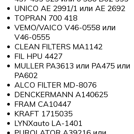
UNICO AE 2991/1 или AE 2692
TOPRAN 700 418
VEMO/VAICO V46-0558 или
V46-0555
CLEAN FILTERS MA1142
FIL HPU 4427
MULLER PA3613 или PA475 или
PA602
ALCO FILTER MD-8076
DENCKERMANN A140625
FRAM CA10447
KRAFT 1715035
LYNXauto LA-1401
PUROLATOR A39216 или