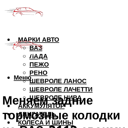
МАРКИ АВТО
ВАЗ
ЛАДА
ПЕЖО
РЕНО
Меню
ШЕВРОЛЕ ЛАНОС
ШЕВРОЛЕ ЛАЧЕТТИ
Меняем задние
ШЕВРОЛЕ НИВА
АККУМУЛЯТОР
тормозные колодки
ДВИГАТЕЛЬ
КОЛЕСА И ШИНЫ