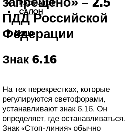
запрещено» – 2.5
РАДИАТОР
САЛОН
ПДД Российской
Федерации
Меню
Знак 6.16
На тех перекрестках, которые
регулируются светофорами,
устанавливают знак 6.16. Он
определяет, где останавливаться.
Знак «Стоп-линия» обычно