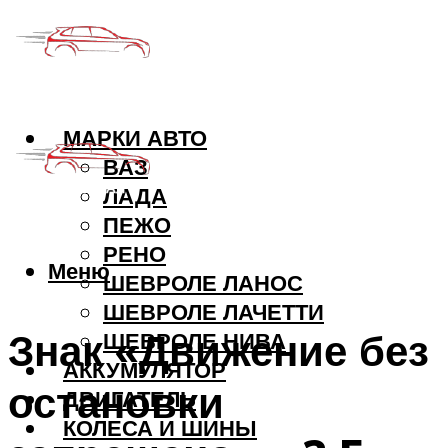
МАРКИ АВТО
ВАЗ
ЛАДА
ПЕЖО
РЕНО
Меню
ШЕВРОЛЕ ЛАНОС
ШЕВРОЛЕ ЛАЧЕТТИ
Знак «Движение без
ШЕВРОЛЕ НИВА
АККУМУЛЯТОР
остановки
ДВИГАТЕЛЬ
КОЛЕСА И ШИНЫ