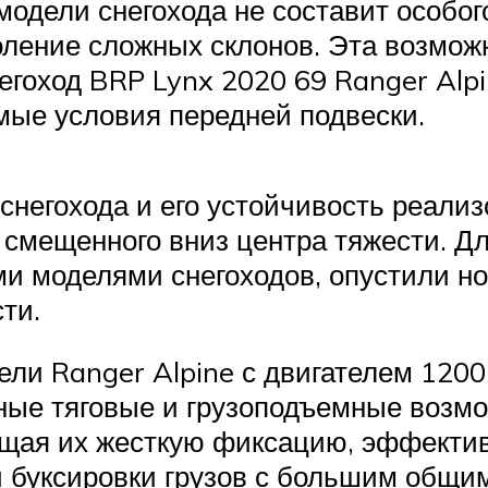
модели снегохода не составит особог
доление сложных склонов. Эта возмож
егоход BRP Lynx 2020 69 Ranger Alpi
мые условия передней подвески.
снегохода и его устойчивость реализ
т смещенного вниз центра тяжести. Д
и моделями снегоходов, опустили нос
ти.
ели Ranger Alpine с двигателем 1200
ные тяговые и грузоподъемные возмо
щая их жесткую фиксацию, эффекти
 буксировки грузов с большим общи