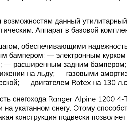
м возможностям данный утилитарный
истическим. Аппарат в базовой компл
агом, обеспечивающими надежность
м бампером; — электронным курком г
и; — расширенным задним бампером
вижении на льду; — газовыми аморт
еской; — двигателем Rotex на 130 л
ть снегохода Ranger Alpine 1200 4-
и на укатанном снегу. Этому способс
акая конструкция подвески позволяет